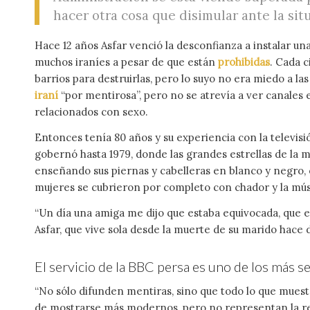
hacer otra cosa que disimular ante la sit
Hace 12 años Asfar venció la desconfianza a instalar u
muchos iraníes a pesar de que están
prohibidas
. Cada 
barrios para destruirlas, pero lo suyo no era miedo a la
iraní
“por mentirosa”, pero no se atrevía a ver canales
relacionados con sexo.
Entonces tenía 80 años y su experiencia con la televisi
gobernó hasta 1979, donde las grandes estrellas de l
enseñando sus piernas y cabelleras en blanco y negro, o
mujeres se cubrieron por completo con chador y la mús
“Un día una amiga me dijo que estaba equivocada, que en
Asfar, que vive sola desde la muerte de su marido hace 
El servicio de la BBC persa es uno de los más 
“No sólo difunden mentiras, sino que todo lo que muest
de mostrarse más modernos, pero no representan la realid