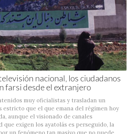
migas del islam (Kaveh Kazemi / Getty)
televisión nacional, los ciudadanos
 farsi desde el extranjero
ntenidos muy oficialistas y trasladan un
s estricto que el que emana del régimen hoy
ida, aunque el visionado de canales
d que exigen los ayatolás es perseguido, la
 por un fenómeno tan masivo que no puede