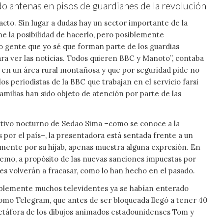
o antenas en pisos de guardianes de la revolución
o. Sin lugar a dudas hay un sector importante de la
ne la posibilidad de hacerlo, pero posiblemente
o gente que yo sé que forman parte de los guardias
ara ver las noticias. Todos quieren BBC y Manoto”, contaba
s en un área rural montañosa y que por seguridad pide no
s periodistas de la BBC que trabajan en el servicio farsi
amilias han sido objeto de atención por parte de las
ativo nocturno de Sedao Sima –como se conoce a la
s por el país–, la presentadora está sentada frente a un
tamente por su hijab, apenas muestra alguna expresión. En
supremo, a propósito de las nuevas sanciones impuestas por
es volverán a fracasar, como lo han hecho en el pasado.
posiblemente muchos televidentes ya se habían enterado
como Telegram, que antes de ser bloqueada llegó a tener 40
metáfora de los dibujos animados estadounidenses Tom y