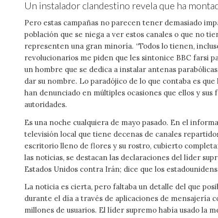
Un instalador clandestino revela que ha montad
Pero estas campañas no parecen tener demasiado impact
población que se niega a ver estos canales o que no tie
representen una gran minoría. “Todos lo tienen, inclus
revolucionarios me piden que les sintonice BBC farsi p
un hombre que se dedica a instalar antenas parabólica
dar su nombre. Lo paradójico de lo que contaba es que lo
han denunciado en múltiples ocasiones que ellos y sus f
autoridades.
Es una noche cualquiera de mayo pasado. En el inform
televisión local que tiene decenas de canales repartido
escritorio lleno de flores y su rostro, cubierto comple
las noticias, se des­tacan las declaraciones del líder ­
Estados Unidos contra Irán; dice que los ­estadounidens
La noticia es cierta, pero faltaba un detalle del que 
durante el día a través de aplicaciones de mensajería 
millones de usuarios. El líder supremo había usado la 