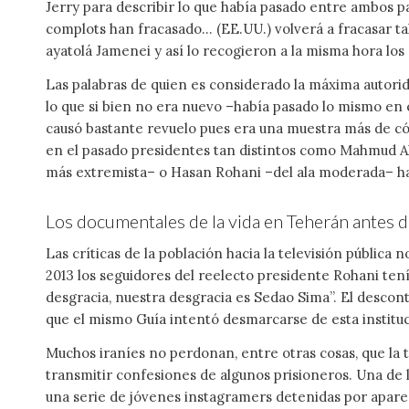
Jerry para describir lo que había pasado entre ambos pa
complots han fracasado… (EE.UU.) volverá a fracasar ta
ayatolá Jamenei y así lo recogieron a la misma hora los
Las palabras de quien es considerado la máxima autorida
lo que si bien no era nuevo –había pasado lo mismo en e
causó bastante revuelo pues era una muestra más de cóm
en el pasado presidentes tan distintos como Mahmud A
más extremista– o Hasan Rohani –del ala moderada– han
Los documentales de la vida en Teherán antes d
Las críticas de la población hacia la televisión pública
2013 los seguidores del reelecto presidente Rohani ten
desgracia, nuestra desgracia es Sedao Sima”. El descon
que el mismo Guía intentó desmarcarse de esta instituci
Muchos iraníes no perdonan, entre otras cosas, que la t
transmitir confesiones de algunos prisioneros. Una de 
una serie de jóvenes instagramers detenidas por aparec