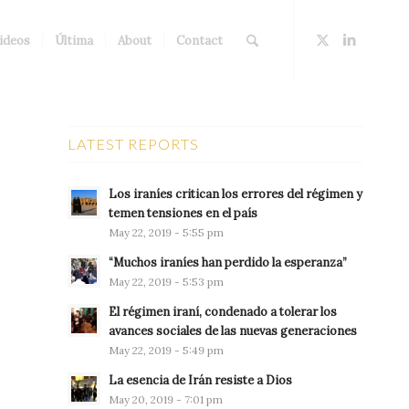
ideos
Última
About
Contact
LATEST REPORTS
Los iraníes critican los errores del régimen y
temen tensiones en el país
May 22, 2019 - 5:55 pm
“Muchos iraníes han perdido la esperanza”
May 22, 2019 - 5:53 pm
El régimen iraní, condenado a tolerar los
avances sociales de las nuevas generaciones
May 22, 2019 - 5:49 pm
La esencia de Irán resiste a Dios
May 20, 2019 - 7:01 pm